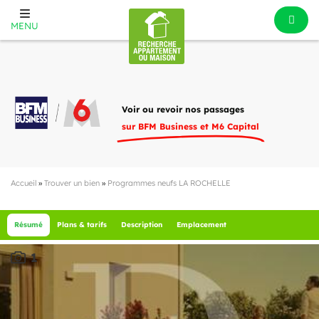
MENU
Voir ou revoir nos passages
sur BFM Business et M6 Capital
Accueil
»
Trouver un bien
»
Programmes neufs LA ROCHELLE
Résumé
Plans & tarifs
Description
Emplacement
1