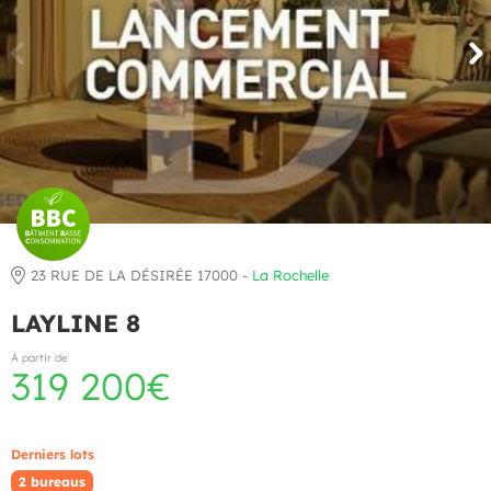
23 RUE DE LA DÉSIRÉE 17000 -
La Rochelle
LAYLINE 8
À partir de
319 200€
Derniers lots
2 bureaus