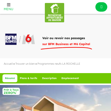
MENU
Voir ou revoir nos passages
sur BFM Business et M6 Capital
Accueil
»
Trouver un bien
»
Programmes neufs LA ROCHELLE
Résumé
Plans & tarifs
Description
Emplacement
22