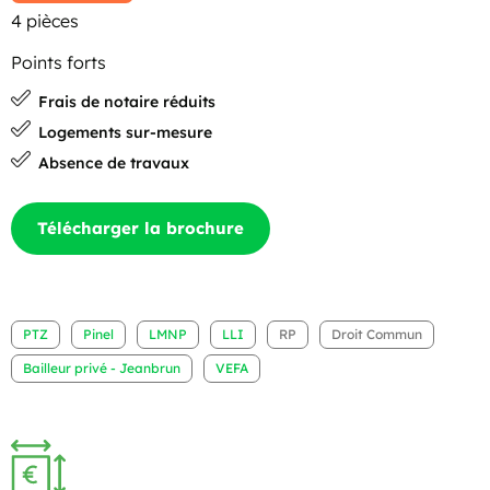
4 pièces
Points forts
Frais de notaire réduits
Logements sur-mesure
Absence de travaux
Télécharger la brochure
PTZ
Pinel
LMNP
LLI
RP
Droit Commun
Bailleur privé - Jeanbrun
VEFA