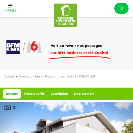
MENU
Voir ou revoir nos passages
sur BFM Business et M6 Capital
Accueil
»
Trouver un bien
»
Programmes neufs PERRIGNIER
Résumé
Plans & tarifs
Description
Emplacement
1