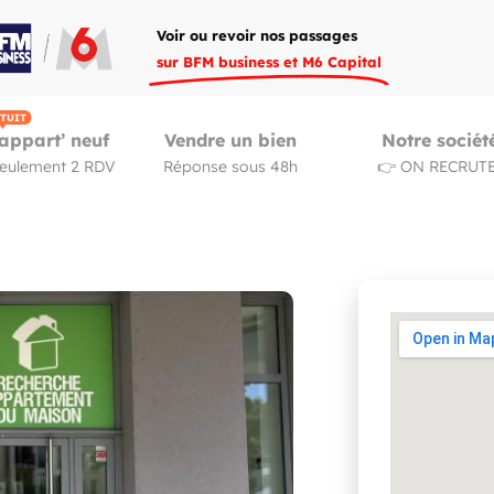
Voir ou revoir nos passages
sur BFM business et M6 Capital
TUIT
appart’ neuf
Vendre un bien
Notre sociét
seulement 2 RDV
Réponse sous 48h
👉 ON RECRUTE