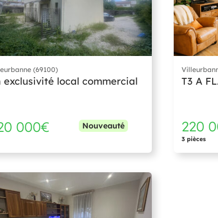
leurbanne (69100)
Villeurban
 exclusivité local commercial
T3 A F
220 
20 000€
Nouveauté
3 pièces