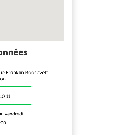
onnées
ue Franklin Roosevelt
ron
10 11
au vendredi
9:00