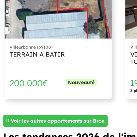
Villeurbanne (69100)
Vil
TERRAIN A BATIR
V
T
1
200 000€
Nouveauté
3 p
Voir les autres appartements sur Bron
Les tendances 2026 de l'i