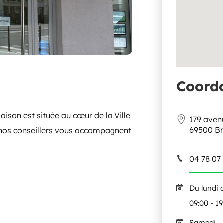
Coord
son est située au cœur de la Ville
179 aven
69500 B
, nos conseillers vous accompagnent
04 78 07 
Du lundi 
09:00 - 1
Samedi