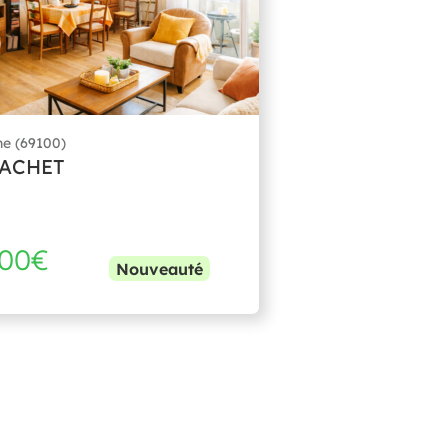
ne (69100)
LACHET
000€
Nouveauté