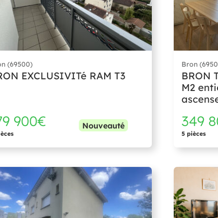
on (69500)
Bron (6950
RON EXCLUSIVITé RAM T3
BRON T
M2 ent
ascens
79 900€
349 
Nouveauté
ièces
5 pièces