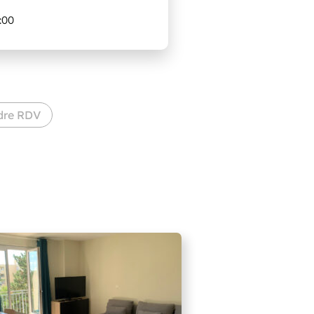
2:00
dre RDV