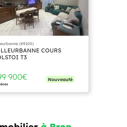
leurbanne (69100)
ILLEURBANNE COURS
OLSTOI T3
99 900€
Nouveauté
ièces
mmobilier
à Bron