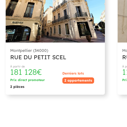
Montpellier (34000)
Mo
RUE DU PETIT SCEL
R
À partir de
À p
181 128€
1
Derniers lots
Prix direct promoteur
Pr
2 appartements
2 pièces