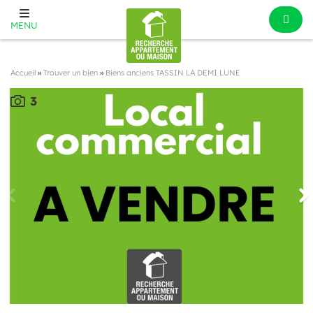
MENU
Accueil
»
Trouver un bien
»
Biens anciens TASSIN LA DEMI LUNE
3