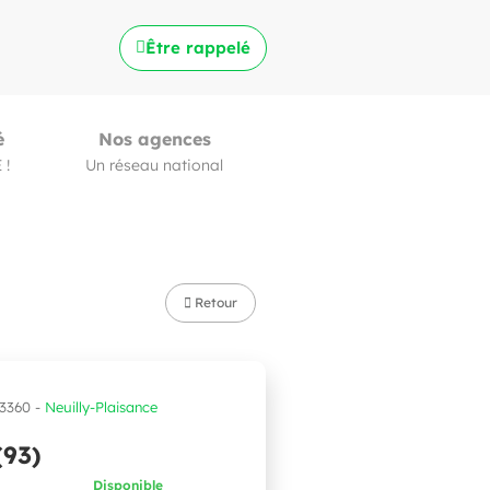
Être rappelé
é
Nos agences
 !
Un réseau national
Retour
93360 -
Neuilly-Plaisance
(93)
Disponible