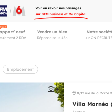
Voir ou revoir nos passages
sur BFM business et M6 Capital
TUIT
appart’ neuf
Vendre un bien
Notre sociét
seulement 2 RDV
Réponse sous 48h
👉 ON RECRUTE
Emplacement
4
8/12 rue de la Marne 
Villa Marnéa 
À partir de