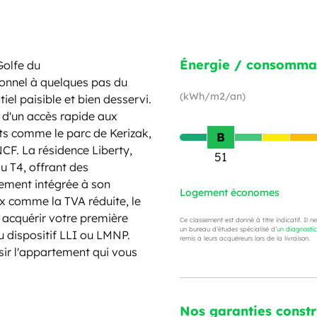
Énergie / consomma
Golfe du
ionnel à quelques pas du
(kWh/m2/an)
iel paisible et bien desservi.
 d'un accès rapide aux
s comme le parc de Kerizak,
B
CF. La résidence Liberty,
51
u T4, offrant des
tement intégrée à son
Logement économes
x comme la TVA réduite, le
r acquérir votre première
Ce classement est donné à titre indicatif. Il n
un bureau d’études spécialisé d’
un diagnosti
u dispositif LLI ou LMNP.
remis à leurs acquéreurs lors de la livraison.
sir l'appartement qui vous
Nos garanties const