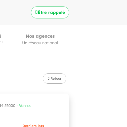
Être rappelé
é
Nos agences
 !
Un réseau national
Retour
44 56000 -
Vannes
Derniers lots