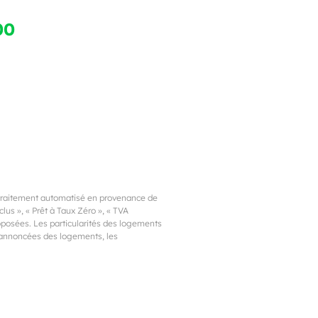
00
 traitement automatisé en provenance de
us », « Prêt à Taux Zéro », « TVA
proposées. Les particularités des logements
s annoncées des logements, les