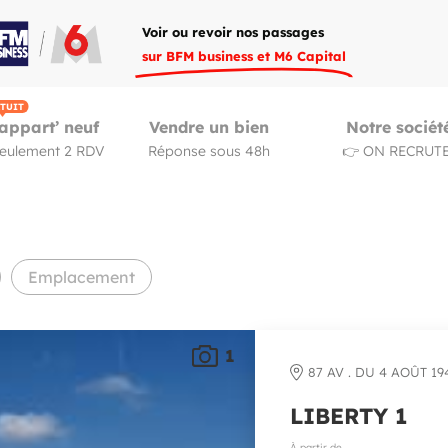
Voir ou revoir nos passages
sur BFM business et M6 Capital
TUIT
appart’ neuf
Vendre un bien
Notre sociét
seulement 2 RDV
Réponse sous 48h
👉 ON RECRUTE
Emplacement
1
87 AV . DU 4 AOÛT 19
LIBERTY 1
À partir de