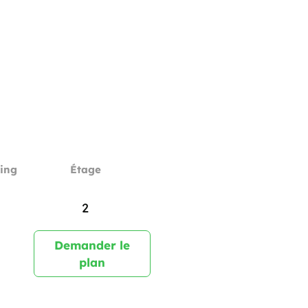
ing
Étage
2
Demander le
plan