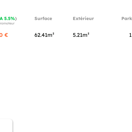
A 5.5%
)
Surface
Extérieur
Park
 promoteur
0 €
62.41m²
5.21m²
1