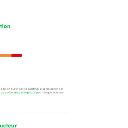
tion
e peut en aucun cas se substituer à la réalisation par
c de performance énergétique
pour chaque logement
ructeur