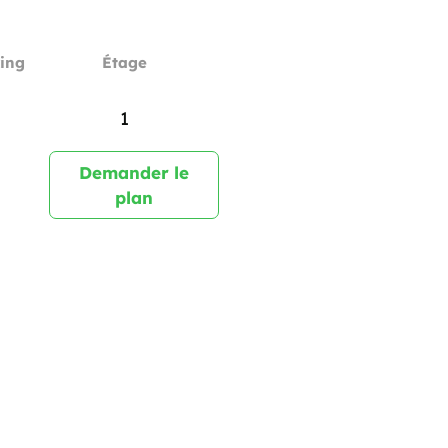
ing
Étage
1
Demander le
plan