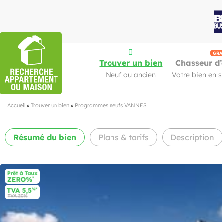
GRA
Trouver un bien
Chasseur d’
Neuf ou ancien
Votre bien en 
Accueil
»
Trouver un bien
»
Programmes neufs VANNES
Résumé
du bien
Plans & tarifs
Description