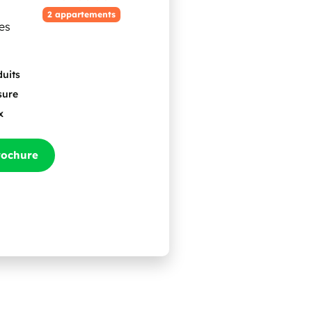
2 appartements
es
duits
sure
x
rochure