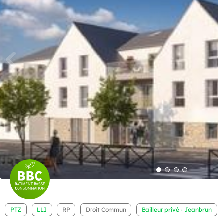
PTZ
LLI
RP
Droit Commun
Bailleur privé - Jeanbrun