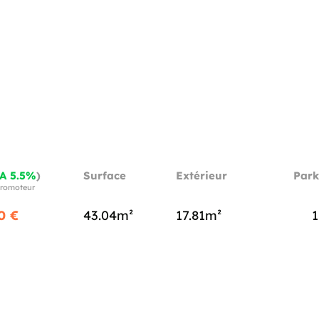
A 5.5%
)
Surface
Extérieur
Park
 promoteur
0 €
43.04m²
17.81m²
1