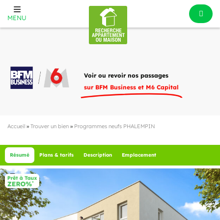
MENU
Voir ou revoir nos passages
sur BFM Business et M6 Capital
Accueil
»
Trouver un bien
»
Programmes neufs PHALEMPIN
Résumé
Plans & tarifs
Description
Emplacement
1