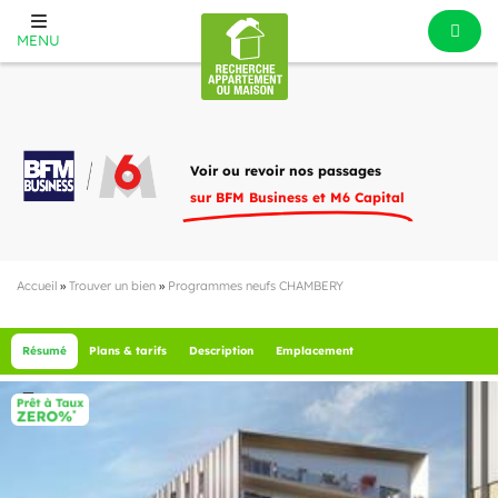
MENU
Voir ou revoir nos passages
sur BFM Business et M6 Capital
Accueil
»
Trouver un bien
»
Programmes neufs CHAMBERY
Résumé
Plans & tarifs
Description
Emplacement
22