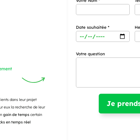
Votre Nom *
Té
Date souhaitée *
He
Votre question
lement
ents dans leur projet
ur eux la recherche de leur
Un
gain de temps
certain
cks en temps réel