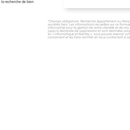
 la recherche de bien
*Champs obligatoire. Recherche Appartement ou Maiso
sociétés tiers. Les informations recueillies sur ce formul
informatisé pour la gestion de notre clientèle et de no
jusqu’à demande de suppression et sont destinées uni
loi « informatique et libertés », vous pouvez exercer v
concernant et les faire rectifier en nous contactant 