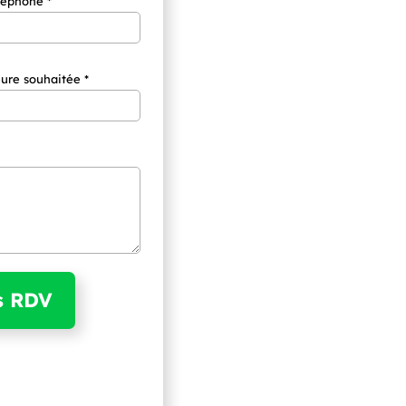
léphone *
ure souhaitée *