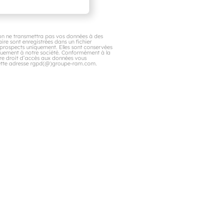
n ne transmettra pas vos données à des
aire sont enregistrées dans un fichier
s prospects uniquement. Elles sont conservées
quement à notre société. Conformément à la
otre droit d’accès aux données vous
à cette adresse rgpd(@)groupe-ram.com.