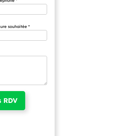
léphone *
ure souhaitée *