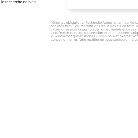
 la recherche de bien
*Champs obligatoire. Recherche Appartement ou Maiso
sociétés tiers. Les informations recueillies sur ce formul
informatisé pour la gestion de notre clientèle et de no
jusqu’à demande de suppression et sont destinées uni
loi « informatique et libertés », vous pouvez exercer v
concernant et les faire rectifier en nous contactant 