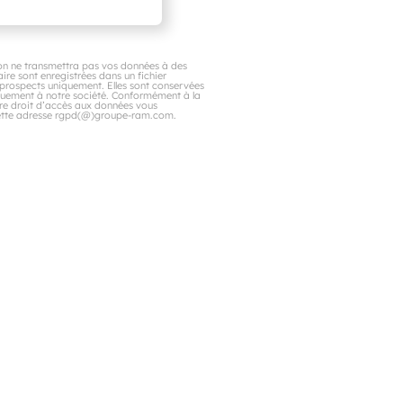
n ne transmettra pas vos données à des
aire sont enregistrées dans un fichier
s prospects uniquement. Elles sont conservées
quement à notre société. Conformément à la
otre droit d’accès aux données vous
à cette adresse rgpd(@)groupe-ram.com.