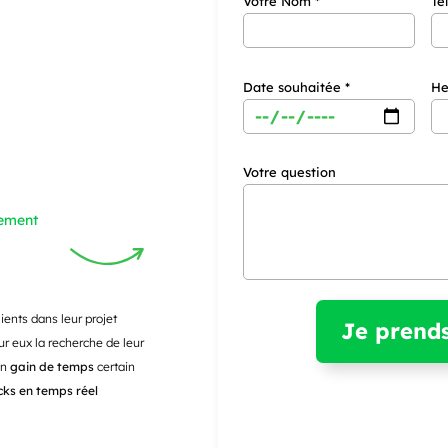
Votre Nom *
Té
Date souhaitée *
He
Votre question
lement
ents dans leur projet
ur eux la recherche de leur
Un
gain de temps
certain
cks en temps réel