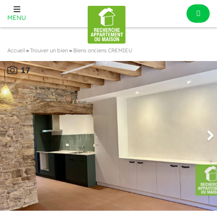
MENU
Accueil
»
Trouver un bien
»
Biens anciens CREMIEU
17