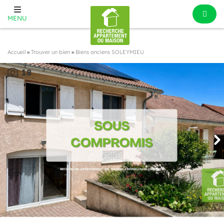
MENU
Accueil
»
Trouver un bien
»
Biens anciens SOLEYMIEU
18