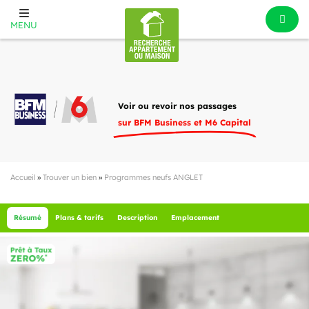
MENU
Voir ou revoir nos passages
sur BFM Business et M6 Capital
Accueil
»
Trouver un bien
»
Programmes neufs ANGLET
Résumé
Plans & tarifs
Description
Emplacement