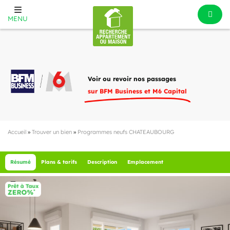
MENU
Voir ou revoir nos passages
sur BFM Business et M6 Capital
Accueil
»
Trouver un bien
»
Programmes neufs CHATEAUBOURG
Résumé
Plans & tarifs
Description
Emplacement
8