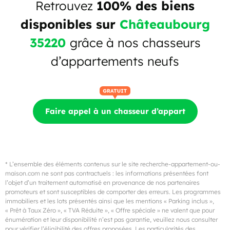
Retrouvez
100% des biens
disponibles sur
Châteaubourg
35220
grâce à nos chasseurs
d’appartements neufs
Faire appel à un chasseur d’appart
* L’ensemble des éléments contenus sur le site recherche-appartement-ou-
maison.com ne sont pas contractuels : les informations présentées font
l’objet d’un traitement automatisé en provenance de nos partenaires
promoteurs et sont susceptibles de comporter des erreurs. Les programmes
immobiliers et les lots présentés ainsi que les mentions « Parking inclus »,
« Prêt à Taux Zéro », « TVA Réduite », « Offre spéciale » ne valent que pour
énumération et leur disponibilité n’est pas garantie, veuillez nous consulter
pour vérifier l’éligibilité des offres proposées. Les particularités des