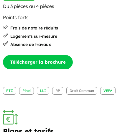
Du 3 pièces au 4 pièces
Points forts
Frais de notaire réduits
Logements sur-mesure
Absence de travaux
Télécharger la brochure
PTZ
Pinel
LLI
RP
Droit Commun
VEFA
Plans et tarifs