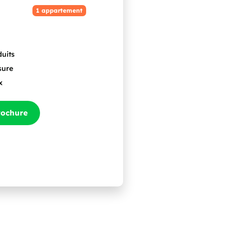
1 appartement
duits
sure
x
rochure