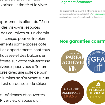
Logement économes
iser l’intimité et le vivre
Ce classement est donné à titre indicatif. Il n
un bureau d’études spécialisé d’
un diagnosti
remis à leurs acquéreurs lors de la livraison.
ppartements allant du T2 au
n des vis-à-vis, espaces
ia des coursives ou un chemin
st conçue pour votre bien-
Nos garanties const
ogements sont exposés côté
. Les appartements sont tous
-chaussée et des balcons en
tente sur votre toit-terrasse
niveaux pour vous offrir un
mbres avec une salle de bain
e lumineuse s’ouvrant sur un
uit est au-dessous du séjour !
mi-aériennes et couvertes
g Riverview dispose d’un