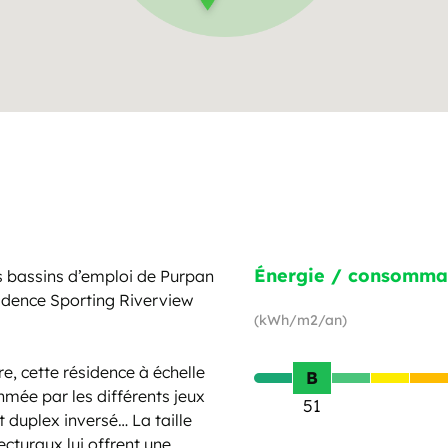
Énergie / consomma
s bassins d’emploi de Purpan
sidence Sporting Riverview
(kWh/m2/an)
e, cette résidence à échelle
B
mée par les différents jeux
51
 duplex inversé… La taille
ecturaux lui offrent une