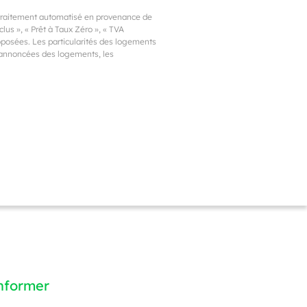
 traitement automatisé en provenance de
us », « Prêt à Taux Zéro », « TVA
proposées. Les particularités des logements
s annoncées des logements, les
informer