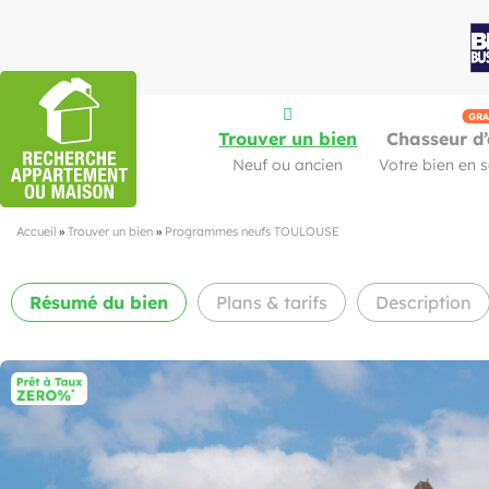
GRA
Trouver un bien
Chasseur d’
Neuf ou ancien
Votre bien en 
Accueil
»
Trouver un bien
»
Programmes neufs TOULOUSE
Résumé
du bien
Plans & tarifs
Description