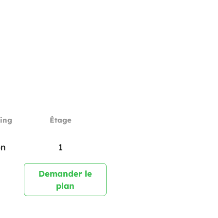
ing
Étage
n
1
Demander le
plan