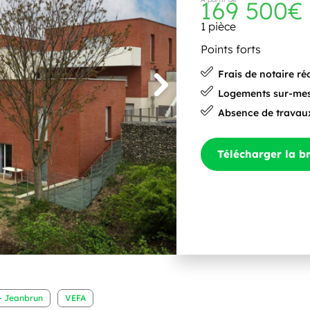
169 500€
1 pièce
Points forts
Frais de notaire ré
Logements sur-me
Absence de travau
Télécharger la b
 - Jeanbrun
VEFA