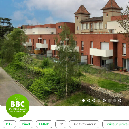
PTZ
Pinel
LMNP
RP
Droit Commun
Bailleur privé