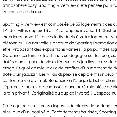
atmosphère cosy. Sporting Riverview a été pensée pour favor
ensemble de chacun.
Sporting Riverview est composée de 33 logements : des a
T4, des villas duplex T3 et T4, et duplex inversé T4. Gestio
extérieurs privatifs, accès individuels à votre logement v
piétonnier… La nouvelle signature de Sporting Promotion e
être. Proposant des expositions variées, la plupart des l
Garonne, certains offrant une vue dégagée sur les berges
dotés d’un espace de vie extérieur : des jardins en rez-de
étage. Et quoi de mieux que de profiter d’un moment de dé
doté d’un jacuzzi ? Les villas duplex se déploient sur deux 
confort de vie optimal. Bénéficiez à l’étage de belles cha
séparée, et au rez-de-chaussée d’une agréable pièce de vi
jardin privatif. L’originalité du duplex inversé ? L'espace n
Côté équipements, vous disposez de places de parking se
ainsi que d’un local vélo. Parfaitement sécurisée, Sportin