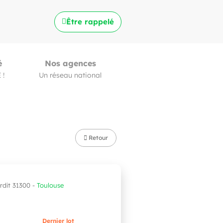
Être rappelé
é
Nos agences
 !
Un réseau national
Retour
rdit 31300 -
Toulouse
Dernier lot