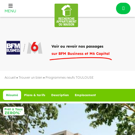
MENU
Voir ou revoir nos passages
sur BFM Business et M6 Capital
Accueil
»
Trouver un bien
»
Programmes neufs TOULOUSE
Résumé
Plans & tarifs
Description
Emplacement
1