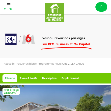
MENU
Voir ou revoir nos passages
sur BFM Business et M6 Capital
Accueil
»
Trouver un bien
»
Programmes neufs CHEVILLY LARUE
Résumé
Plans & tarifs
Description
Emplacement
4