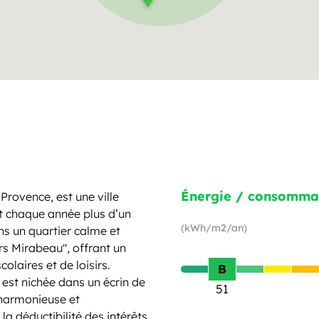
Énergie / consomma
Provence, est une ville
nt chaque année plus d’un
(kWh/m2/an)
ns un quartier calme et
rs Mirabeau", offrant un
olaires et de loisirs.
B
est nichée dans un écrin de
51
 harmonieuse et
a déductibilité des intérêts