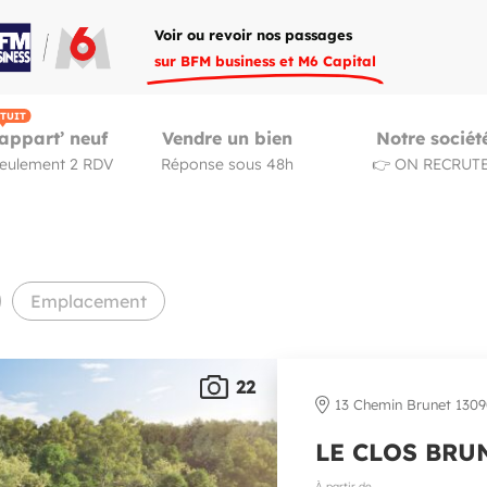
Voir ou revoir nos passages
sur BFM business et M6 Capital
TUIT
appart’ neuf
Vendre un bien
Notre sociét
seulement 2 RDV
Réponse sous 48h
👉 ON RECRUTE
Emplacement
22
13 Chemin Brunet 1309
LE CLOS BRU
À partir de