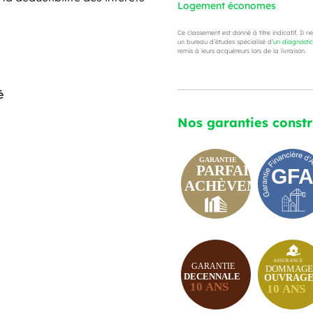
Logement économes
Ce classement est donné à titre indicatif. Il n
un bureau d’études spécialisé d’
un diagnosti
remis à leurs acquéreurs lors de la livraison.
é
Nos garanties const