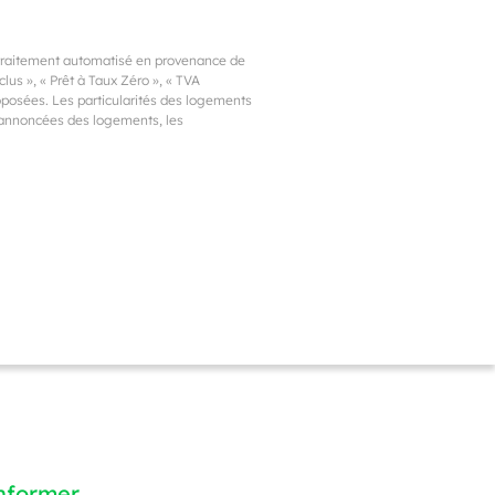
 traitement automatisé en provenance de
us », « Prêt à Taux Zéro », « TVA
proposées. Les particularités des logements
s annoncées des logements, les
informer