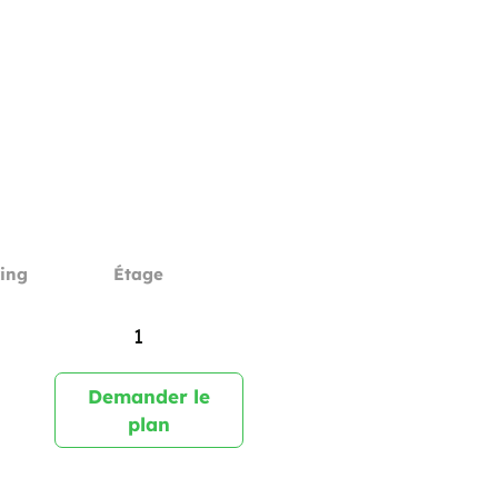
ing
Étage
1
Demander le
plan