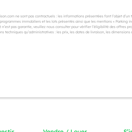
on.com ne sont pas contractuels : les informations présentées font l’objet d’un
rogrammes immobiliers et les lots présentés ainsi que les mentions « Parking incl
 n’est pas garantie, veuillez nous consulter pour vérifier l’éligibilité des offres 
s techniques qu’administratives : les prix, les dates de livraison, les dimension
estir
Vendre / Louer
S’