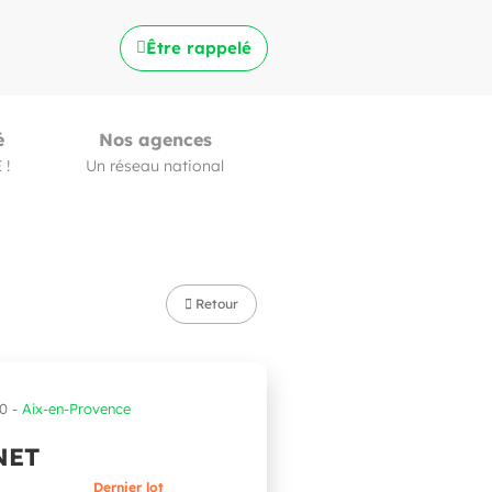
Être rappelé
é
Nos agences
 !
Un réseau national
Retour
0 -
Aix-en-Provence
NET
Dernier lot