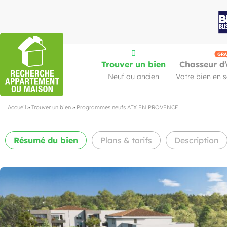
GRA
Trouver un bien
Chasseur d’
Neuf ou ancien
Votre bien en 
Accueil
»
Trouver un bien
»
Programmes neufs AIX EN PROVENCE
Résumé
du bien
Plans & tarifs
Description