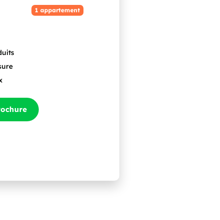
1 appartement
duits
sure
x
rochure