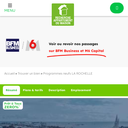
MENU
Voir ou revoir nos passages
sur BFM Business et M6 Capital
Accueil
»
Trouver un bien
»
Programmes neufs LA ROCHELLE
Résumé
Plans & tarifs
Description
Emplacement
2