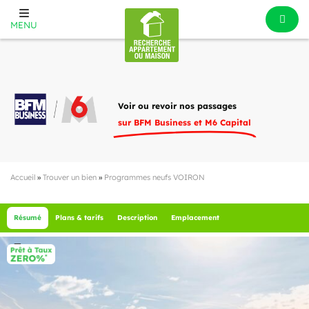
MENU
Voir ou revoir nos passages
sur BFM Business et M6 Capital
Accueil
»
Trouver un bien
»
Programmes neufs VOIRON
Résumé
Plans & tarifs
Description
Emplacement
3