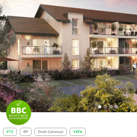
PTZ
RP
Droit Commun
VEFA