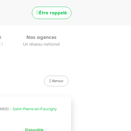
Être rappelé
é
Nos agences
 !
Un réseau national
Retour
74800 -
Saint-Pierre-en-Faucigny
Disponible