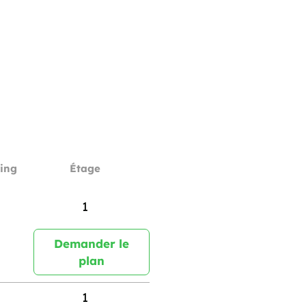
ing
Étage
1
Demander le
plan
1