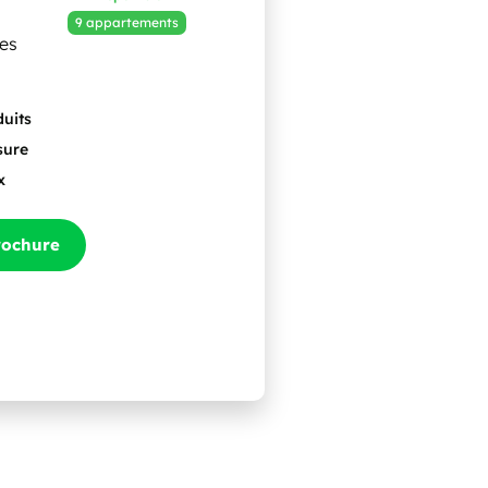
9 appartements
ces
duits
sure
x
rochure