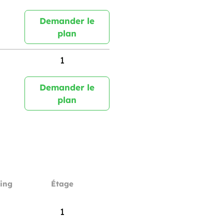
Demander le
plan
1
Demander le
plan
ing
Étage
1