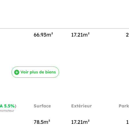
66.93m²
17.21m²
2
Voir plus de biens
A 5.5%
)
Surface
Extérieur
Park
 promoteur
78.5m²
17.21m²
1