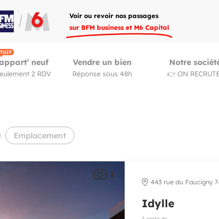
Voir ou revoir nos passages
sur BFM business et M6 Capital
TUIT
appart’ neuf
Vendre un bien
Notre sociét
seulement 2 RDV
Réponse sous 48h
👉 ON RECRUTE
Emplacement
1
443 rue du Faucigny 
Idylle
À partir de