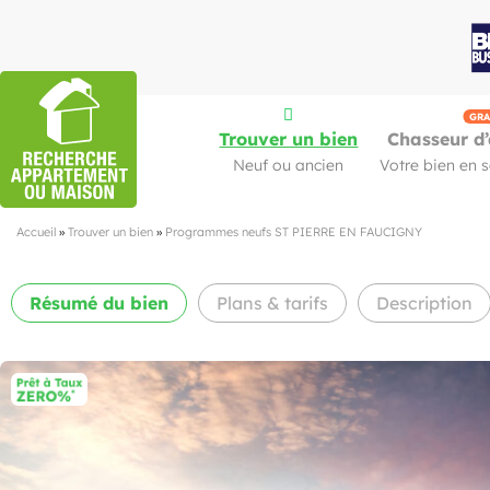
GRA
Trouver un bien
Chasseur d’
Neuf ou ancien
Votre bien en 
Accueil
»
Trouver un bien
»
Programmes neufs ST PIERRE EN FAUCIGNY
Résumé
du bien
Plans & tarifs
Description