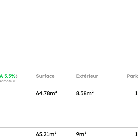
A 5.5%
)
Surface
Extérieur
Park
 promoteur
64.78m²
8.58m²
1
65.21m²
9m²
1