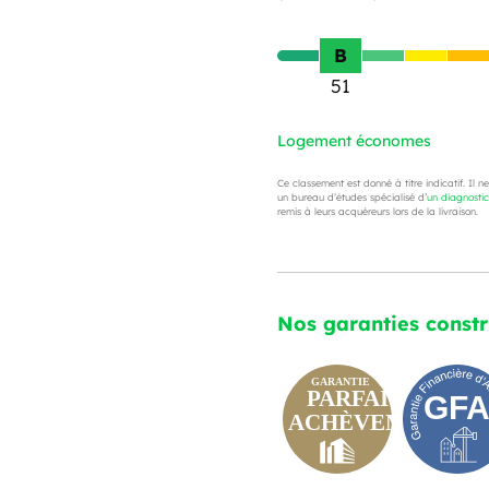
B
51
Logement économes
Ce classement est donné à titre indicatif. Il n
un bureau d’études spécialisé d’
un diagnosti
remis à leurs acquéreurs lors de la livraison.
Nos garanties const