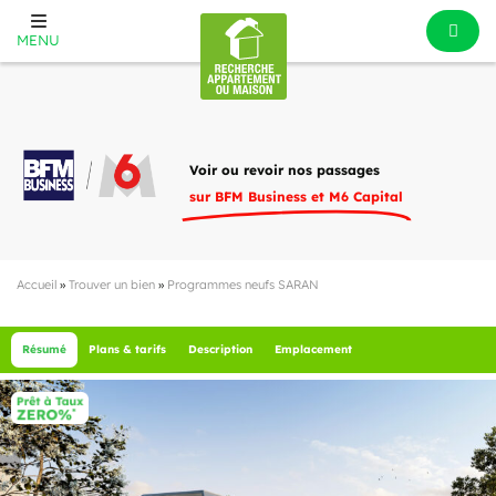
MENU
Voir ou revoir nos passages
sur BFM Business et M6 Capital
Accueil
»
Trouver un bien
»
Programmes neufs SARAN
Résumé
Plans & tarifs
Description
Emplacement
2