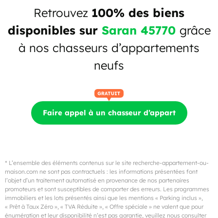
Retrouvez
100% des biens
disponibles sur
Saran 45770
grâce
à nos chasseurs d’appartements
neufs
Faire appel à un chasseur d’appart
* L’ensemble des éléments contenus sur le site recherche-appartement-ou-
maison.com ne sont pas contractuels : les informations présentées font
l’objet d’un traitement automatisé en provenance de nos partenaires
promoteurs et sont susceptibles de comporter des erreurs. Les programmes
immobiliers et les lots présentés ainsi que les mentions « Parking inclus »,
« Prêt à Taux Zéro », « TVA Réduite », « Offre spéciale » ne valent que pour
énumération et leur disponibilité n’est pas garantie, veuillez nous consulter