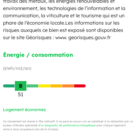
travail des métaux, les énergies renouvelables et
environnement, les technologies de l’information et la
communication, la viticulture et le tourisme qui est un
phare de l’économie locale.Les informations sur les
risques auxquels ce bien est exposé sont disponibles
sur le site Géorisques : www. georisques.gouv.fr
Énergie / consommation
(kWh/m2/an)
B
51
Logement économes
Ce classement est donné à titre indicatif. Il ne peut en aucun cas se substituer à la réalisation par un
bureau d’études spécialisé d’
un diagnostic de performance énergétique
pour chaque logement
remis à leurs acquéreurs lors de la livraison.