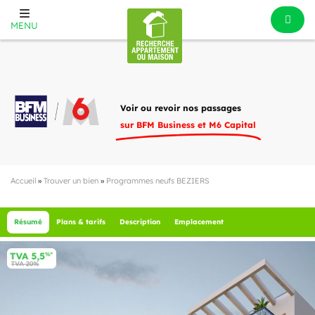
MENU
Voir ou revoir nos passages
sur BFM Business et M6 Capital
Accueil
»
Trouver un bien
»
Programmes neufs BEZIERS
Résumé
Plans & tarifs
Description
Emplacement
2