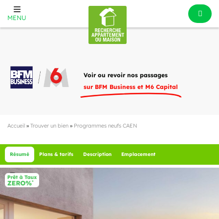
MENU
Voir ou revoir nos passages
sur BFM Business et M6 Capital
Accueil
»
Trouver un bien
»
Programmes neufs CAEN
Résumé
Plans & tarifs
Description
Emplacement
1