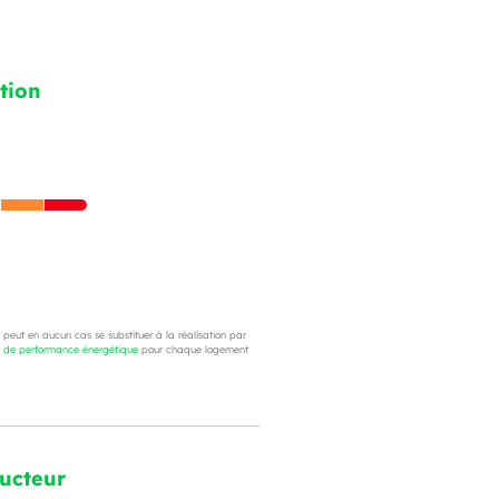
tion
e peut en aucun cas se substituer à la réalisation par
c de performance énergétique
pour chaque logement
ructeur