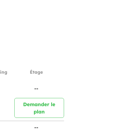
ing
Étage
--
Demander le
plan
--