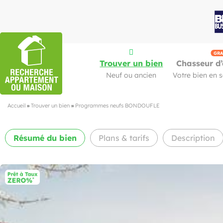
GRA
Trouver un bien
Chasseur d’
Neuf ou ancien
Votre bien en 
Accueil
»
Trouver un bien
»
Programmes neufs BONDOUFLE
Résumé
du bien
Plans & tarifs
Description