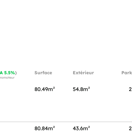
A 5.5%
)
Surface
Extérieur
Park
 promoteur
80.49m²
54.8m²
2
80.84m²
43.6m²
2