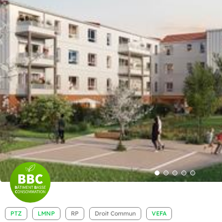
PTZ
LMNP
RP
Droit Commun
VEFA