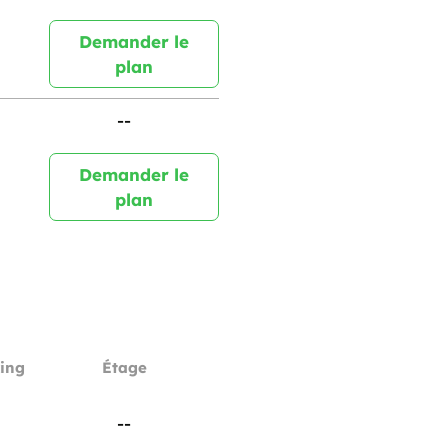
Demander le
plan
--
Demander le
plan
ing
Étage
--