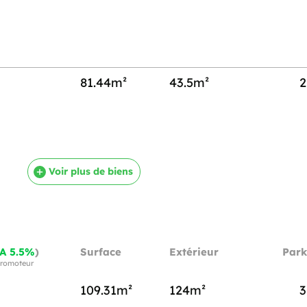
81.44m²
43.5m²
2
Voir plus de biens
A 5.5%
)
Surface
Extérieur
Park
 promoteur
109.31m²
124m²
3