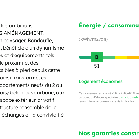
Énergie / consomma
rtes ambitions
ARIS AMÉNAGEMENT,
(kWh/m2/an)
n paysager. Bondoufle,
s, bénéficie d'un dynamisme
es et d'équipements tels
B
e proximité, des
51
sibles à pied depuis cette
 ainsi transformé, est
Logement économes
 Appartements neufs du 2 au
bois/béton bas carbone, aux
Ce classement est donné à titre indicatif. Il n
un bureau d’études spécialisé d’
un diagnosti
pace extérieur privatif
remis à leurs acquéreurs lors de la livraison.
tructure l'ensemble de la
 échanges et la convivialité
Nos garanties const