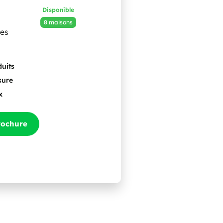
Disponible
8 maisons
ces
duits
sure
x
rochure