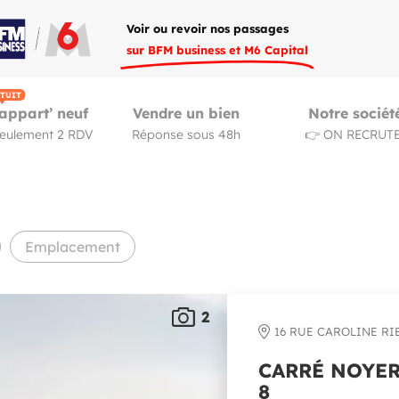
Voir ou revoir nos passages
sur BFM business et M6 Capital
TUIT
appart’ neuf
Vendre un bien
Notre sociét
seulement 2 RDV
Réponse sous 48h
👉 ON RECRUTE
Emplacement
2
16 RUE CAROLINE RIE
CARRÉ NOYER
8