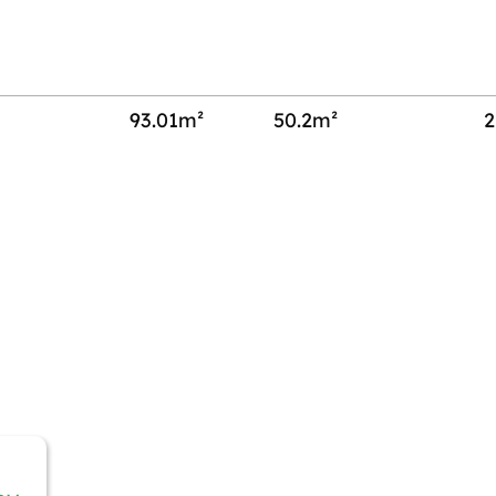
93.01m²
50.2m²
2