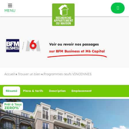
MENU
Voir ou revoir nos passages
sur BFM Business et M6 Capital
Accueil
»
Trouver un bien
»
Programmes neufs VINCENNES
Résumé
Plans & tarifs
Description
Emplacement
4