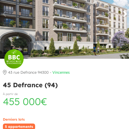
43 rue Defrance 94300 -
Vincennes
45 Defrance (94)
À partir de
455 000€
Derniers lots
5 appartements