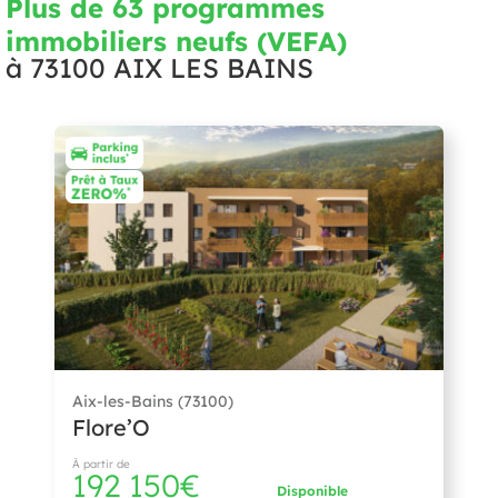
Plus de 63 programmes
immobiliers neufs (VEFA)
à
73100 AIX LES BAINS
Aix-les-Bains (73100)
Flore’O
À partir de
192 150€
Disponible