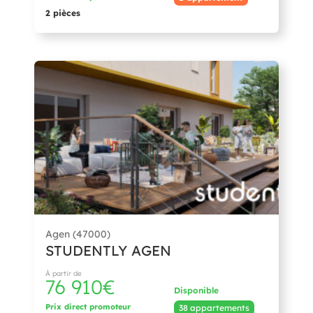
2 pièces
Agen (47000)
STUDENTLY AGEN
À partir de
76 910€
Disponible
Prix direct promoteur
38 appartements