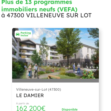
Plus de 13 programmes
immobiliers neufs (VEFA)
à
47300 VILLENEUVE SUR LOT
Villeneuve-sur-Lot (47300)
LE DAMIER
À partir de
162 200€
Disponible