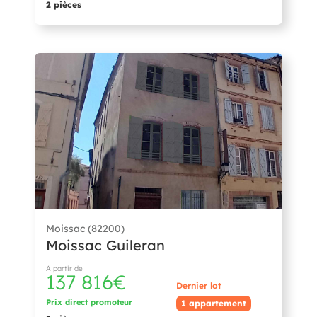
2 pièces
Moissac (82200)
Moissac Guileran
À partir de
137 816€
Dernier lot
Prix direct promoteur
1 appartement