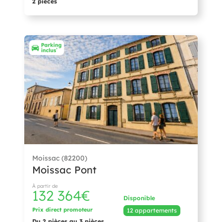
2 pièces
Moissac (82200)
Moissac Pont
À partir de
132 364€
Disponible
Prix direct promoteur
12 appartements
Du 2 pièces au 3 pièces